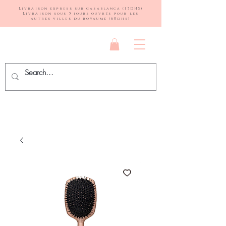
Livraison express sur casablanca (15DHS)
Livraison sous 5 jours ouvrés pour les
autres villes du royaume (60dhs)