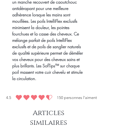
un manche recouvert de caoutchouc
antidérapant pour une meilleure
adhérence lorsque les mains sont
mouillées. Les poils IntelliFlex exclusifs
minimisent la douleur, les pointes
fourchues et la casse des cheveux. Ce
mélange parfait de poils IntelliFlex
exclusifs et de poils de sanglier naturels
de qualité supérieure permet de démêler
vos cheveux pour des cheveux sains et
plus brillants. Les SofTips™ sur chaque
poil massent votre cuir chevelu et stimule
la circulation.
4.5
150
personnes l'aiment
la note moyenne est 4.5 sur 5, d'après 150 votes, personnes l'aiment
Articles
similaires