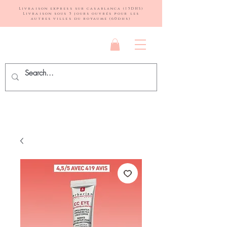
Livraison express sur casablanca (15DHS)
Livraison sous 5 jours ouvrés pour les
autres villes du royaume (60dhs)