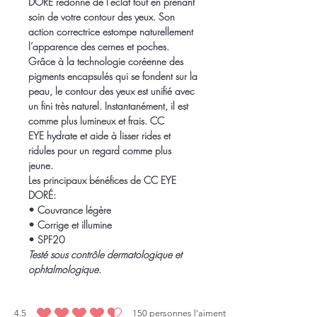
DORÉ redonne de l’éclat tout en prenant
soin de votre contour des yeux. Son
action correctrice
estompe naturellement
l’apparence des cernes et poches
.
Grâce à la technologie coréenne des
pigments encapsulés qui se fondent sur la
peau, le contour des yeux est unifié avec
un fini très naturel. Instantanément, il est
comme plus lumineux et frais. CC
EYE
hydrate et aide à lisser rides et
ridules pour un regard comme plus
jeune
.
Les principaux bénéfices de CC EYE
DORÉ:
•
Couvrance légère
•
Corrige et illumine
•
SPF20
Testé sous contrôle dermatologique et
ophtalmologique.
4.5
150
personnes l'aiment