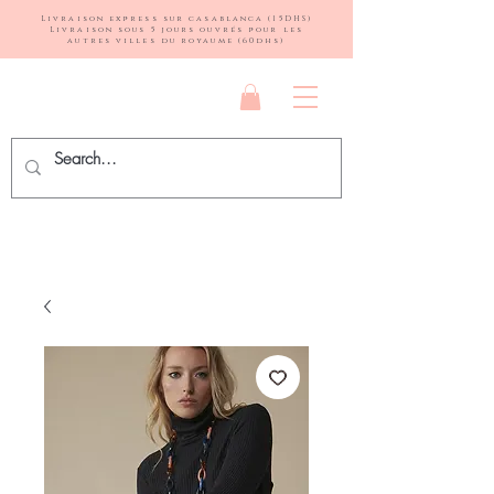
Livraison express sur casablanca (15DHS)
Livraison sous 5 jours ouvrés pour les
autres villes du royaume (60dhs)