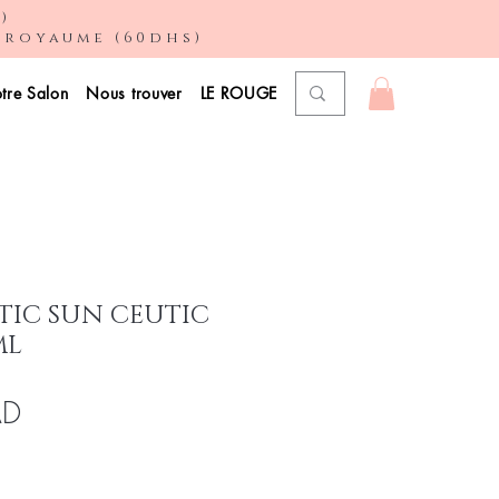
)
u royaume (60dhs)
tre Salon
Nous trouver
LE ROUGE
IC SUN CEUTIC
ML
Prix
AD