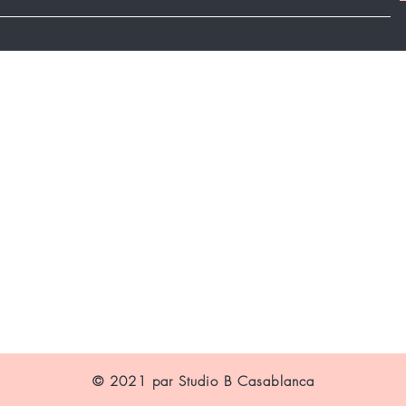
re salon
Conditions Générales
s trouver
© 2021 par Studio B Casablanca