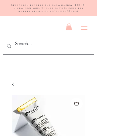
Livraison express sur casablanca (15DHS)
Livraison sous 5 jours ouvrés pour les
autres villes du royaume (60dhs)