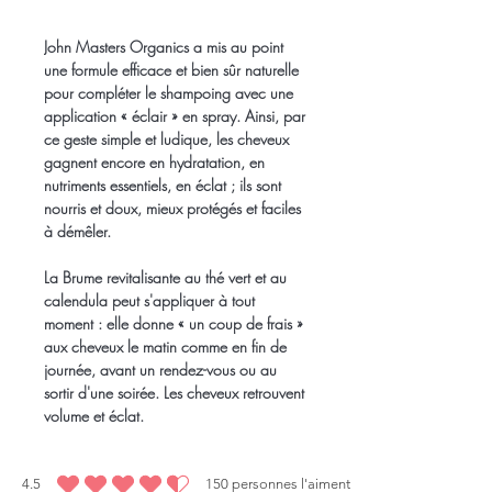
John Masters Organics a mis au point
une formule efficace et bien sûr naturelle
pour compléter le shampoing avec une
application « éclair » en spray. Ainsi, par
ce geste simple et ludique, les cheveux
gagnent encore en hydratation, en
nutriments essentiels, en éclat ; ils sont
nourris et doux, mieux protégés et faciles
à démêler.
La Brume revitalisante au thé vert et au
calendula peut s'appliquer à tout
moment : elle donne « un coup de frais »
aux cheveux le matin comme en fin de
journée, avant un rendez-vous ou au
sortir d'une soirée. Les cheveux retrouvent
volume et éclat.
4.5
150
personnes l'aiment
la note moyenne est 4.5 sur 5, d'après 150 votes, personnes l'aiment