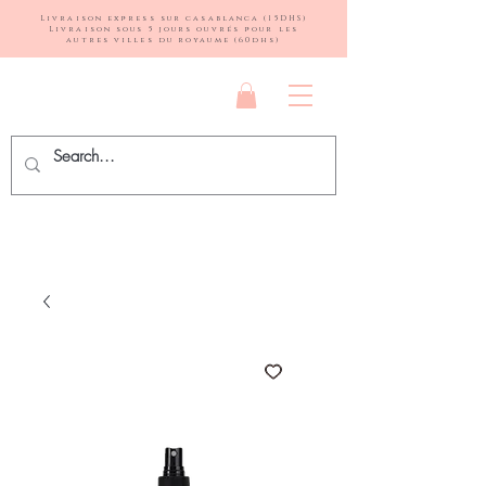
Livraison express sur casablanca (15DHS)
Livraison sous 5 jours ouvrés pour les
autres villes du royaume (60dhs)