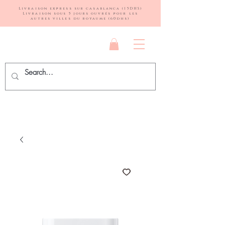
Livraison express sur casablanca (15DHS)
Livraison sous 5 jours ouvrés pour les
autres villes du royaume (60dhs)