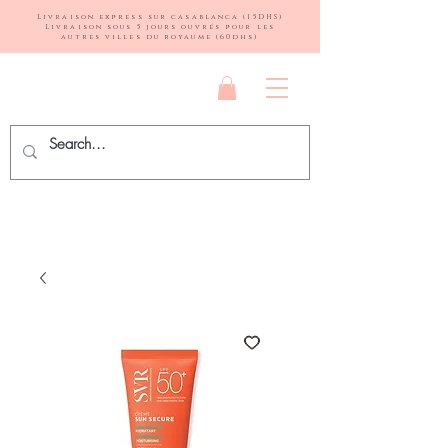
Livraison express sur casablanca (15DHS)
Livraison sous 5 jours ouvrés pour les
autres villes du royaume (60dhs)