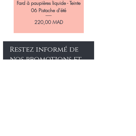
Fard à paupières liquide - Teinte
Fard à paupières liquide 
06 Pistache d'été
Prix
220,00 MAD
Restez informé de
nos promotions et
nouveautés
Accueil
Notre salon
Boutique
Nous trouver
Soins Cheveux
SOUSCRIRE
Soins Visage
Conditions Générales