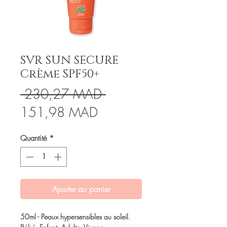
SVR SUN SECURE
Crème SPF50+
Prix
 230,27 MAD 
Prix
original
151,98 MAD
promotionnel
Quantité
*
Ajouter au panier
50ml - Peaux hypersensibles au soleil.